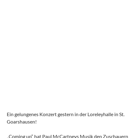
Ein gelungenes Konzert gestern in der Loreleyhalle in St.
Goarshausen!
„Coming up“ hat Paul McCartneys Musik den Zuschauern