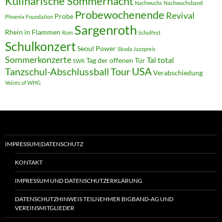
Kulinarische Sommernacht
Nachwuchs
Nachwuchsband
Probewochenende
Revival
Probe
Phoenix Foundation
Sargenroth
Rhein in Flammen
Rom
Schulfest
Schulkonzert
Seoul Power
Skoda Jazzpreis
Sommerkonzerte
Tal total
Tag der offenen Tür
SWR
USA
Tanzschul-Abschlussball
Tour
Verabschiedung
Voices of WHG
IMPRESSUM|DATENSCHUTZ
KONTAKT
IMPRESSUM UND DATENSCHUTZERKLÄRUNG
DATENSCHUTZHINWEIS TEILNEHMER BIGBAND-AG UND
VEREINSMITGLIEDER