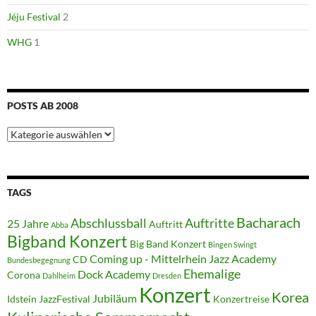
Jéju Festival
2
WHG
1
POSTS AB 2008
Posts
ab
2008
TAGS
Bacharach
Abschlussball
Auftritte
25 Jahre
Auftritt
Abba
Bigband Konzert
Big Band Konzert
Bingen Swingt
Coming up - Mittelrhein Jazz Academy
CD
Bundesbegegnung
Ehemalige
Dock Academy
Corona
Dahlheim
Dresden
Konzert
Korea
Jubiläum
Idstein JazzFestival
Konzertreise