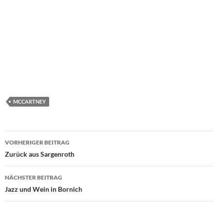
MCCARTNEY
Beitragsnavigation
VORHERIGER BEITRAG
Zurück aus Sargenroth
NÄCHSTER BEITRAG
Jazz und Wein in Bornich