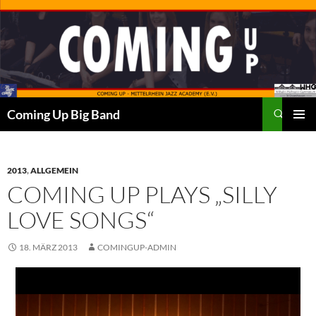
Zum
Inhalt
springen
Suchen
Coming Up Big Band
PRIMÄR
MENÜ
2013
,
ALLGEMEIN
COMING UP PLAYS „SILLY
LOVE SONGS“
18. MÄRZ 2013
COMINGUP-ADMIN