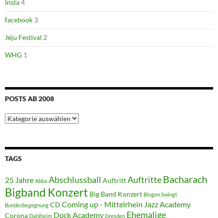
Insta
4
facebook
3
Jéju Festival
2
WHG
1
POSTS AB 2008
Posts
ab
2008
TAGS
Bacharach
Abschlussball
Auftritte
25 Jahre
Auftritt
Abba
Bigband Konzert
Big Band Konzert
Bingen Swingt
Coming up - Mittelrhein Jazz Academy
CD
Bundesbegegnung
Ehemalige
Dock Academy
Corona
Dahlheim
Dresden