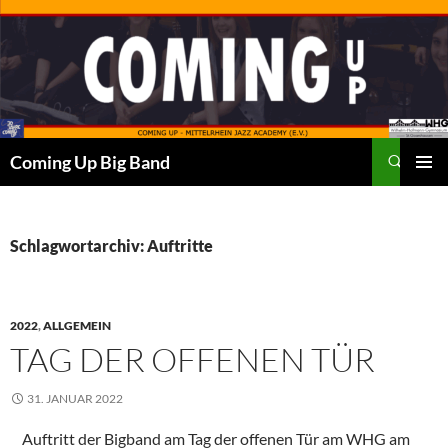
Zum
Inhalt
springen
Suchen
Coming Up Big Band
PRIMÄR
MENÜ
Schlagwortarchiv: Auftritte
2022
,
ALLGEMEIN
TAG DER OFFENEN TÜR
31. JANUAR 2022
Auftritt der Bigband am Tag der offenen Tür am WHG am