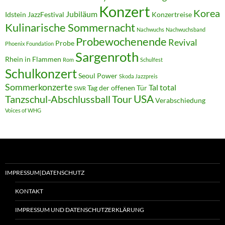
Konzert
Korea
Jubiläum
Idstein JazzFestival
Konzertreise
Kulinarische Sommernacht
Nachwuchs
Nachwuchsband
Probewochenende
Revival
Probe
Phoenix Foundation
Sargenroth
Rhein in Flammen
Rom
Schulfest
Schulkonzert
Seoul Power
Skoda Jazzpreis
Sommerkonzerte
Tal total
Tag der offenen Tür
SWR
USA
Tanzschul-Abschlussball
Tour
Verabschiedung
Voices of WHG
IMPRESSUM|DATENSCHUTZ
KONTAKT
IMPRESSUM UND DATENSCHUTZERKLÄRUNG