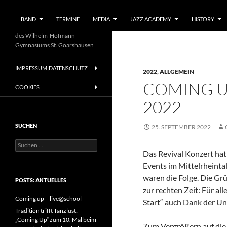
BAND
TERMINE
MEDIA
JAZZ ACADEMY
HISTORY
des Wilhelm-Hofmann-
Gymnasiums St. Goarshausen
IMPRESSUM|DATENSCHUTZ
2022
,
ALLGEMEIN
COMING U
COOKIES
2022
SUCHEN
25. SEPTEMBER 2022
Suchen
nach:
Das Revival Konzert hat
Events im Mittelrheinta
waren die Folge. Die G
POSTS: AKTUELLES
zur rechten Zeit: Für al
Coming up – live@school
Start“ auch Dank der Un
Tradition trifft Tanzlust:
„Coming Up“ zum 10. Mal beim
Zum Vergrößern auf die 