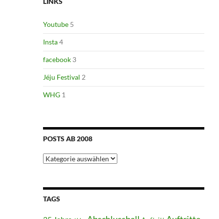
LINKS
Youtube
5
Insta
4
facebook
3
Jéju Festival
2
WHG
1
POSTS AB 2008
Posts
ab
2008
TAGS
Abschlussball
Auftritte