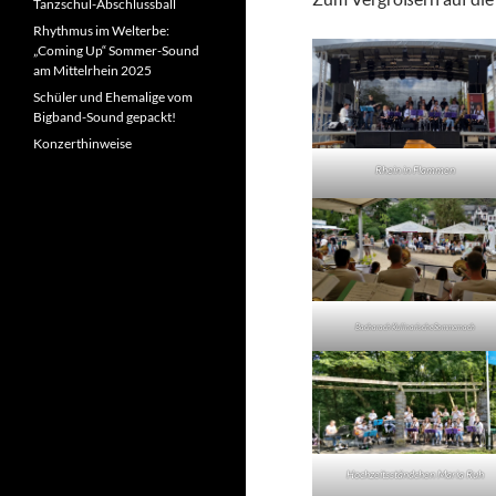
Tanzschul-Abschlussball
Rhythmus im Welterbe:
„Coming Up“ Sommer-Sound
am Mittelrhein 2025
Schüler und Ehemalige vom
Bigband-Sound gepackt!
Konzerthinweise
Rhein in Flammen
Bacharach Kulinarische Sommernach
Hochzeitsständchen Maria Ruh