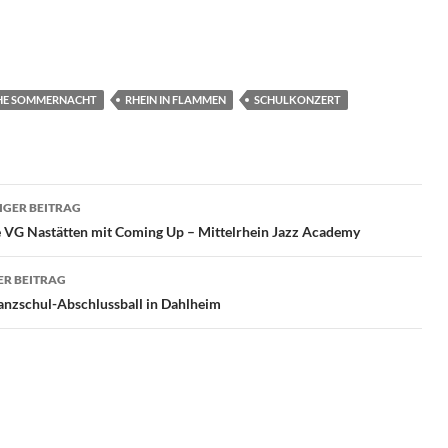
HE SOMMERNACHT
RHEIN IN FLAMMEN
SCHULKONZERT
ragsnavigation
GER BEITRAG
e VG Nastätten mit Coming Up – Mittelrhein Jazz Academy
R BEITRAG
nzschul-Abschlussball in Dahlheim