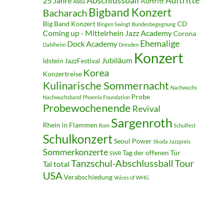
25 Jahre
Auftritt
Abba
Bigband Konzert
Bacharach
Big Band Konzert
CD
Bingen Swingt
Bundesbegegnung
Coming up - Mittelrhein Jazz Academy
Corona
Ehemalige
Dock Academy
Dahlheim
Dresden
Konzert
Jubiläum
Idstein JazzFestival
Korea
Konzertreise
Kulinarische Sommernacht
Nachwuchs
Probe
Nachwuchsband
Phoenix Foundation
Probewochenende
Revival
Sargenroth
Rhein in Flammen
Rom
Schulfest
Schulkonzert
Seoul Power
Skoda Jazzpreis
Sommerkonzerte
Tag der offenen Tür
SWR
Tanzschul-Abschlussball
Tour
Tal total
USA
Verabschiedung
Voices of WHG