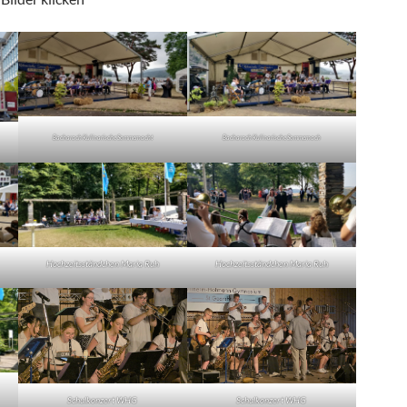
Bacharach Kulinarische Sommernacht
Bacharach Kulinarische Sommernach
Hochzeitsständchen Maria Ruh
Hochzeitsständchen Maria Ruh
Schulkonzert WHG
Schulkonzert WHG